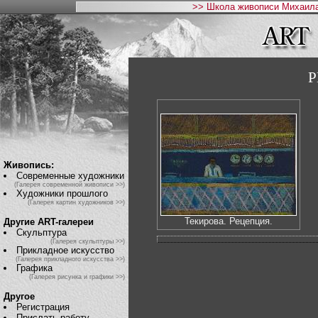
>> Школа живописи Михаила
Р
Живопись:
Современные художники
(Галерея современной живописи >>)
Художники прошлого
(Галерея картин художников >>)
Текирова. Рецепция.
Другие ART-галереи
Скульптура
(Галерея скульптуры >>)
Прикладное искусство
(Галерея прикладного искусства >>)
Графика
(Галерея рисунка и графики >>)
Другое
Регистрация
Прислать работу