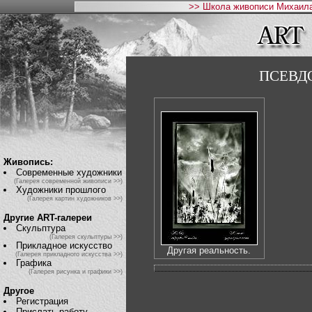
>> Школа живописи Михаила
ПСЕВД
Живопись:
Современные художники
(Галерея современной живописи >>)
Художники прошлого
(Галерея картин художников >>)
Другие ART-галереи
Скульптура
(Галерея скульптуры >>)
Прикладное искусство
Другая реальность.
(Галерея прикладного искусства >>)
Графика
(Галерея рисунка и графики >>)
Другое
Регистрация
Прислать работу