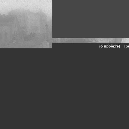
[о проекте]
[р
Искусство, живопись и фот
картин и фотографий ху
фот
Жанры: Пейзаж, портрет,
панорамы, чёрно белое ф
макро, авто, гла