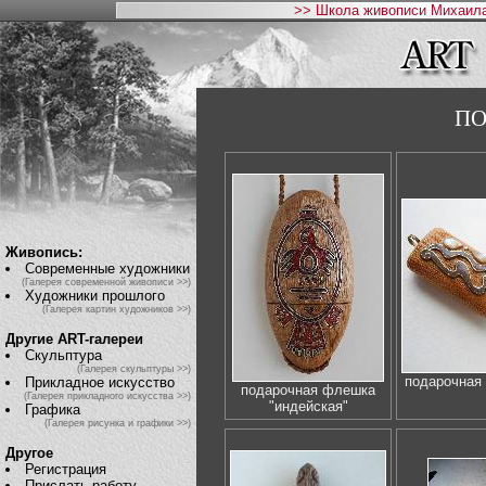
>> Школа живописи Михаила
ПО
Живопись:
Современные художники
(Галерея современной живописи >>)
Художники прошлого
(Галерея картин художников >>)
Другие ART-галереи
Скульптура
(Галерея скульптуры >>)
подарочная
Прикладное искусство
подарочная флешка
(Галерея прикладного искусства >>)
"индейская"
Графика
(Галерея рисунка и графики >>)
Другое
Регистрация
Прислать работу