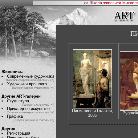
>> Школа живописи Михаила
П
Живопись:
Современные художники
(Галерея современной живописи >>)
Художники прошлого
(Галерея картин художников >>)
Другие ART-галереи
Скульптура
(Галерея скульптуры >>)
Прикладное искусство
Пигмалион и Галатея,
Pygmali
(Галерея прикладного искусства >>)
1886
Графика
(Галерея рисунка и графики >>)
Другое
Регистрация
Прислать работу