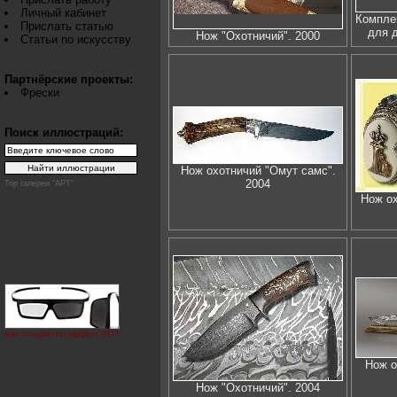
Личный кабинет
Компле
Прислать статью
для д
Нож "Охотничий". 2000
Статьи по искусству
Партнёрские проекты:
Фрески
Поиск иллюстраций:
Нож охотничий "Омут самс".
2004
Top галереи "АРТ"
Нож о
Как создаётся эффект 3D?
Нож о
Нож "Охотничий". 2004