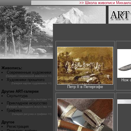
>> Школа живописи Михаила
Живопись:
Современные художники
(Галерея современной живописи >>)
Художники прошлого
Нож о
(Галерея картин художников >>)
Петр II в Петергофе
Другие ART-галереи
Скульптура
(Галерея скульптуры >>)
Прикладное искусство
(Галерея прикладного искусства >>)
Графика
(Галерея рисунка и графики >>)
Другое
Регистрация
Прислать работу