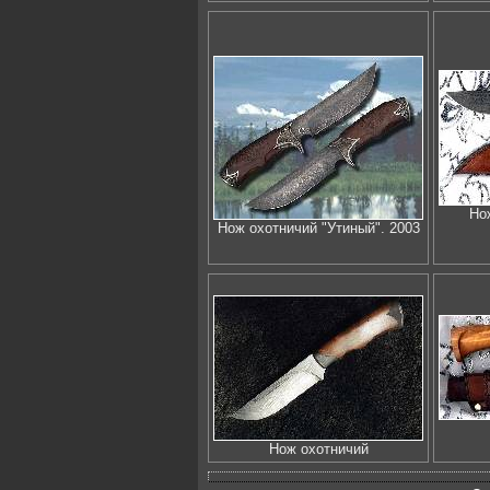
Но
Нож охотничий "Утиный". 2003
Нож охотничий