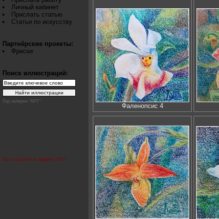
Личный кабинет
Прислать статью
Статьи по искусству
Партнёрские проекты:
Фрески
Поиск иллюстраций:
Top галереи "АРТ"
Фаленопсис 4
Как создаётся эффект 3D?