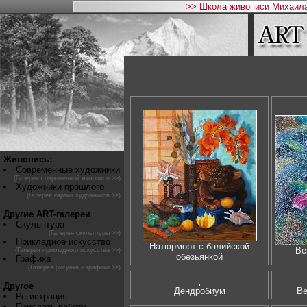
>> Школа живописи Михаила
Живопись:
Современные художники
(Галерея современной живописи >>)
Художники прошлого
(Галерея картин художников >>)
Другие ART-галереи
Скульптура
(Галерея скульптуры >>)
Прикладное искусство
Натюрморт с балийской
Ве
(Галерея прикладного искусства >>)
обезьянкой
Графика
(Галерея рисунка и графики >>)
Другое
Дендробиум
Ве
Регистрация
Прислать работу