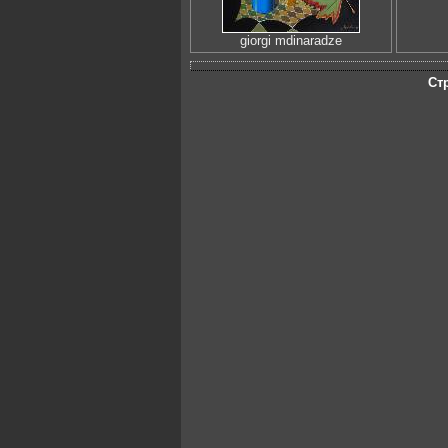
giorgi mdinaradze
Ст