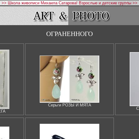
>> Школа живописи Михаила Сатарова! Взрослые и детские группы >>
ОГРАНЕННОГО
Серьги РОЗЫ И МЯТА
С
ЕГА