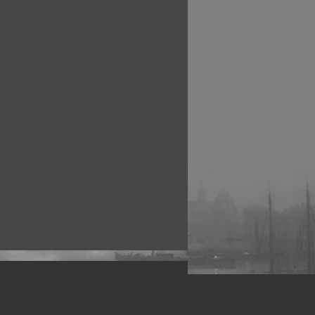
рофессиональных фотографов.
 макро, авто, гламур, фото свадеб и др.