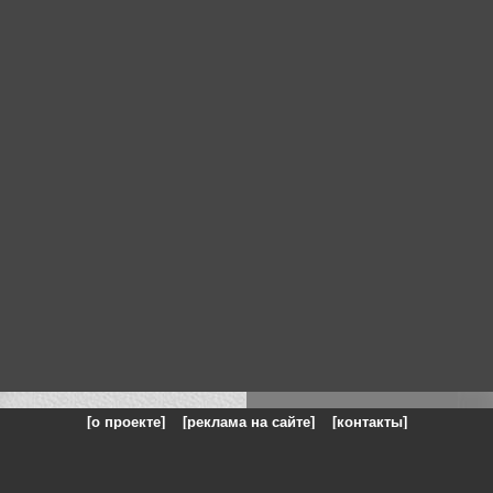
[о проекте]
[реклама на сайте]
[контакты]
: на сайте представлены галереи картин и фотографий художников и п
одели, реклама, панорамы, чёрно белое фото, море, фэнтази, натюрморт,