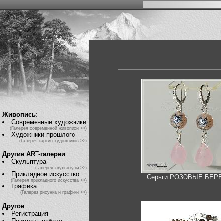
Живопись:
Современные художники
(Галерея современной живописи >>)
Художники прошлого
(Галерея картин художников >>)
Другие ART-галереи
Скульптура
(Галерея скульптуры >>)
Прикладное искусство
Серьги РОЗОВЫЕ БЕР
(Галерея прикладного искусства >>)
Графика
(Галерея рисунка и графики >>)
Другое
Регистрация
Прислать работу