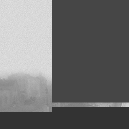
Искусство, живопись и фото
Жанры: Пейзаж, портрет, ню, природа, м