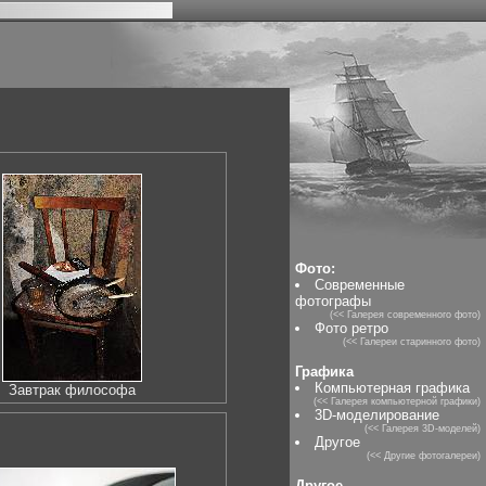
Фото:
Современные
фотографы
(<< Галерея современного фото)
Фото ретро
(<< Галереи старинного фото)
Графика
Компьютерная графика
Завтрак философа
(<< Галерея компьютерной графики)
3D-моделирование
(<< Галерея 3D-моделей)
Другое
(<< Другие фотогалереи)
Другое