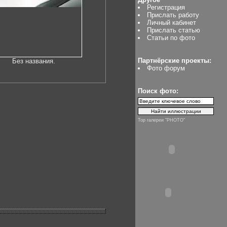
Регистрация
Прислать работу
Личный кабинет
Прислать статью
Статьи по фото
Партнёрские проекты:
Без названия.
Фото форум
Поиск фото:
Top галереи "PHOTO"