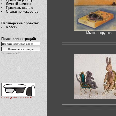
Личный кабинет
Прислать статью
Статьи по искусству
Партнёрские проекты:
Фрески
Мышка-норушка
Поиск иллюстраций:
Top галереи "АРТ"
Как создаётся эффект 3D?