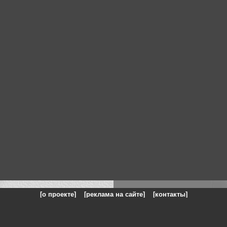
[о проекте]
[реклама на сайте]
[контакты]
: на сайте представлены галереи картин и фотографий художников и п
одели, реклама, панорамы, чёрно белое фото, море, фэнтази, натюрморт,