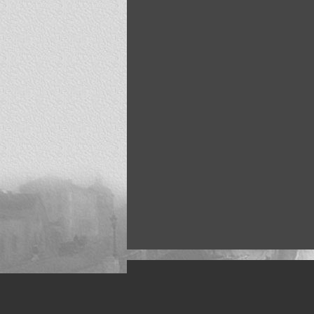
Искусство, живопись и фото
Жанры: Пейзаж, портрет, ню, природа, м