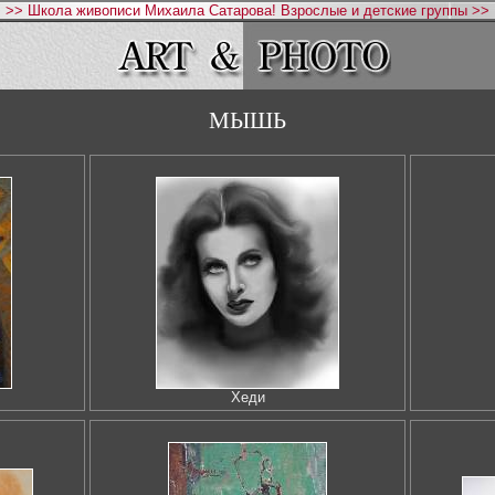
>> Школа живописи Михаила Сатарова! Взрослые и детские группы >>
МЫШЬ
Хеди