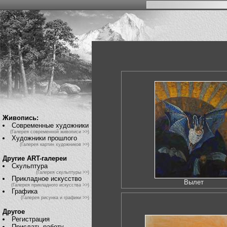
Живопись:
Современные художники
(Галерея современной живописи >>)
Художники прошлого
(Галерея картин художников >>)
Другие ART-галереи
Скульптура
(Галерея скульптуры >>)
Прикладное искусство
Вылет
(Галерея прикладного искусства >>)
Графика
(Галерея рисунка и графики >>)
Другое
Регистрация
Прислать работу