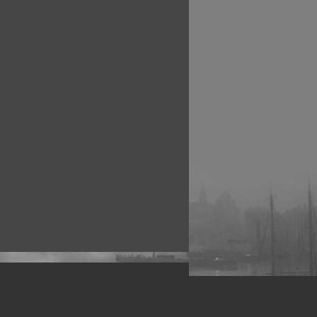
рофессиональных фотографов.
 макро, авто, гламур, фото свадеб и др.