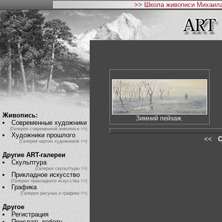
>> Школа живописи Михаила
Живопись:
Зимний пейзаж.
Современные художники
(Галерея современной живописи >>)
Художники прошлого
<<
С
(Галерея картин художников >>)
Другие ART-галереи
Скульптура
(Галерея скульптуры >>)
Прикладное искусство
(Галерея прикладного искусства >>)
Графика
(Галерея рисунка и графики >>)
Другое
Регистрация
Прислать работу