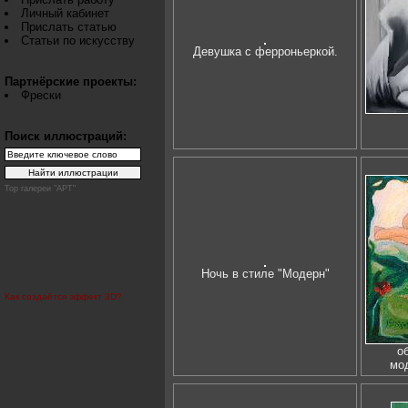
Личный кабинет
Прислать статью
Статьи по искусству
Девушка с ферроньеркой.
Партнёрские проекты:
Фрески
Поиск иллюстраций:
Top галереи "АРТ"
Ночь в стиле "Модерн"
Как создаётся эффект 3D?
о
мод