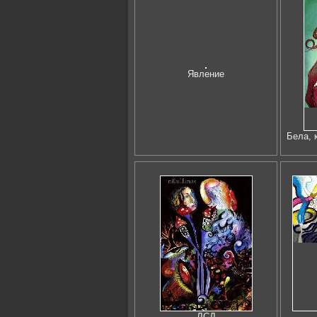
Явление
Бела, 
ЛСД