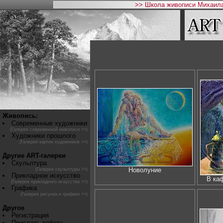
>> Школа живописи Михаила
Живопись:
Современные художники
(Галерея современной живописи >>)
Художники прошлого
(Галерея картин художников >>)
Другие ART-галереи
Скульптура
Новолуние
(Галерея скульптуры >>)
Прикладное искусство
В ка
(Галерея прикладного искусства >>)
Графика
(Галерея рисунка и графики >>)
Другое
Регистрация
Прислать работу