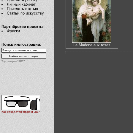
Личный кабинет
Прислать статью
Статьи по искусству
Партнёрские проекты:
Фрески
Поиск иллюстраций:
La Madone aux roses
Top галереи "АРТ"
Как создаётся эффект 3D?