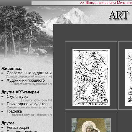
>> Школа живописи Михаила
Живопись:
Современные художники
(Галерея современной живописи >>)
Художники прошлого
(Галерея картин художников >>)
Другие ART-галереи
Скульптура
(Галерея скульптуры >>)
Прикладное искусство
(Галерея прикладного искусства >>)
Графика
(Галерея рисунка и графики >>)
Другое
Регистрация
Прислать работу