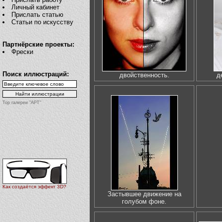
Личный кабинет
Прислать статью
Статьи по искусству
Партнёрские проекты:
Фрески
Поиск иллюстраций:
двойственность.
д
Top галереи "АРТ"
Как создаётся эффект 3D?
Застывшее движение на
голубом фоне.