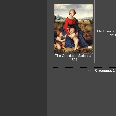
Madonna of 
del 
The Granduca Madonna,
1504
<<
Страница:
1