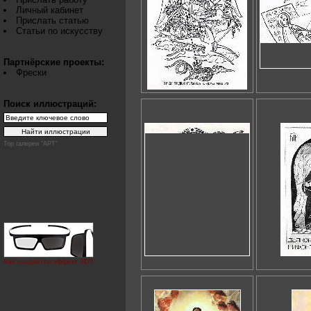
Личный кабинет
Прислать статью
Статьи по искусству
Партнёрские проекты:
Фрески
Поиск иллюстраций:
Top галереи "АРТ"
Как создаётся эффект 3D?