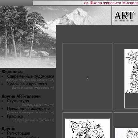
>> Школа живописи Михаила
Живопись:
Современные художники
(Галерея современной живописи >>)
Художники прошлого
(Галерея картин художников >>)
Другие ART-галереи
Скульптура
(Галерея скульптуры >>)
Прикладное искусство
(Галерея прикладного искусства >>)
Графика
(Галерея рисунка и графики >>)
Другое
Регистрация
Прислать работу