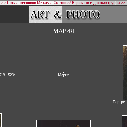
>> Школа живописи Михаила Сатарова! Взрослые и детские группы >>
МАРИЯ
18-1520г.
Мария
Портрет