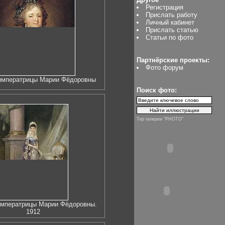
Регистрация
Прислать работу
Личный кабинет
Прислать статью
Статьи по фото
Партнёрские проекты:
Фото форум
императрицы Марии Фёдоровны
Поиск фото:
Top галереи "PHOTO"
императрицы Марии Фёдоровны.
1912