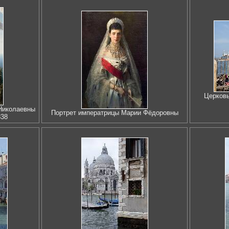
Церковь
Николаевны
Портрет императрицы Марии Фёдоровны
838