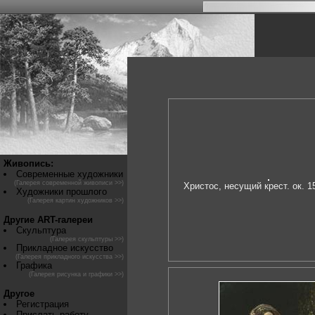
Живопись:
Современные художники
(Галерея современной живописи >>)
Христос, несущий крест. ок. 15
Художники прошлого
(Галерея картин художников >>)
Другие ART-галереи
Скульптура
(Галерея скульптуры >>)
Прикладное искусство
(Галерея прикладного искусства >>)
Графика
(Галерея рисунка и графики >>)
Другое
Регистрация
Прислать работу