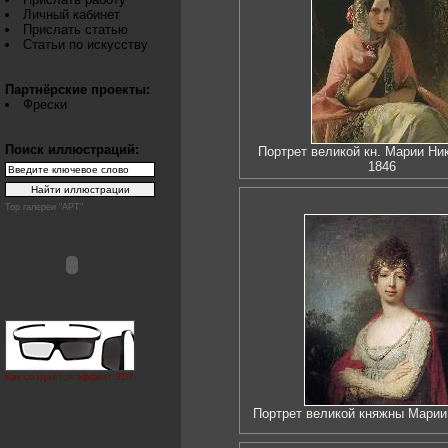
Личный кабинет
Прислать статью
Статьи по искусству
Партнёрские проекты:
Фрески
Поиск иллюстраций:
Портрет великой кн. Марии Ни
1846
Top галереи "АРТ"
Как создаётся эффект 3D?
Портрет великой княжны Мари