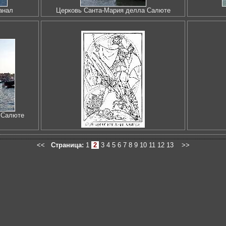
анал
Церковь Санта-Мария делла Салюте
 Салюте
<<
Страница:
1
2
3
4
5
6
7
8
9
10
11
12
13
>>