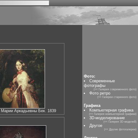
Фото:
Современные
фотографы
(<< Галерея современного фото)
Фото ретро
(<< Галереи старинного фото)
Графика
Компьютерная графика
 Марии Аркадьевны Бек. 1839
(<< Галерея компьютерной графики)
3D-моделирование
(<< Галерея 3D-моделей)
Другое
(<< Другие фотогалереи)
Другое