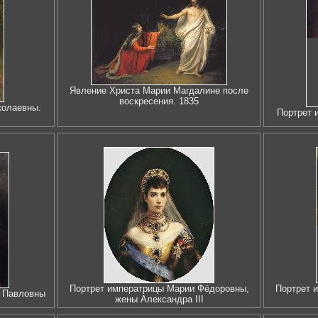
Явление Христа Марии Магдалине после
воскресения. 1835
колаевны.
Портрет 
Портрет императрицы Марии Фёдоровны,
Портрет 
и Павловны
жены Александра III