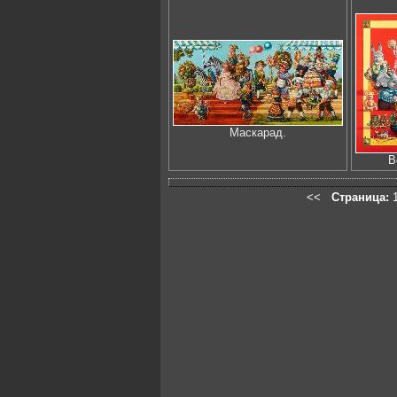
Маскарад.
В
<<
Страница: