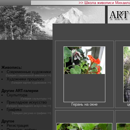
>> Школа живописи Михаила
Живопись:
Современные художники
(Галерея современной живописи >>)
Художники прошлого
(Галерея картин художников >>)
Другие ART-галереи
Скульптура
(Галерея скульптуры >>)
Прикладное искусство
Герань на окне
ц
(Галерея прикладного искусства >>)
Графика
(Галерея рисунка и графики >>)
Другое
Регистрация
Прислать работу