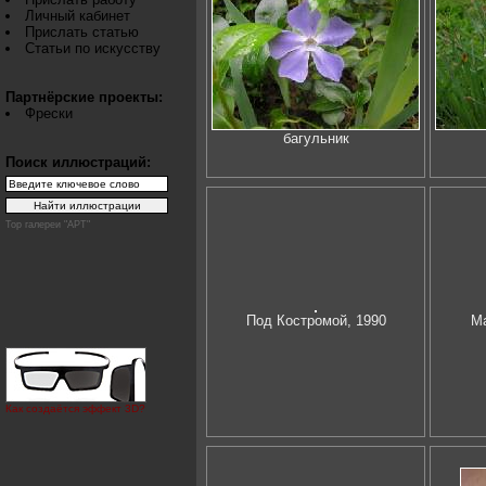
Личный кабинет
Прислать статью
Статьи по искусству
Партнёрские проекты:
Фрески
багульник
Поиск иллюстраций:
Top галереи "АРТ"
Под Костромой, 1990
Ма
Как создаётся эффект 3D?