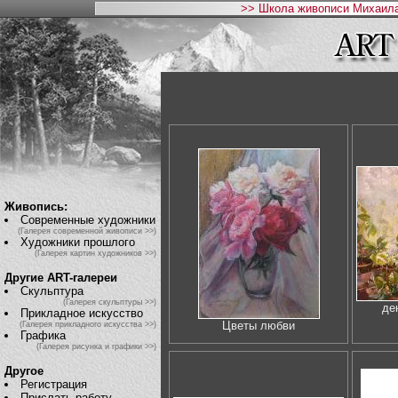
>> Школа живописи Михаила
Живопись:
Современные художники
(Галерея современной живописи >>)
Художники прошлого
(Галерея картин художников >>)
Другие ART-галереи
Скульптура
(Галерея скульптуры >>)
де
Прикладное искусство
Цветы любви
(Галерея прикладного искусства >>)
Графика
(Галерея рисунка и графики >>)
Другое
Регистрация
Прислать работу