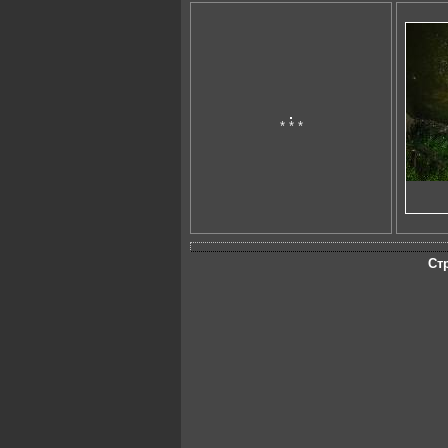
* * *
Ст