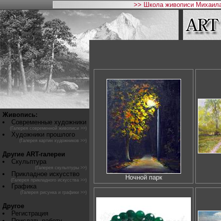
>> Школа живописи Михаила
Живопись:
Современные художники
(Галерея современной живописи >>)
Художники прошлого
(Галерея картин художников >>)
Другие ART-галереи
Скульптура
(Галерея скульптуры >>)
Прикладное искусство
Ночной парк
(Галерея прикладного искусства >>)
Графика
(Галерея рисунка и графики >>)
Другое
Регистрация
Прислать работу