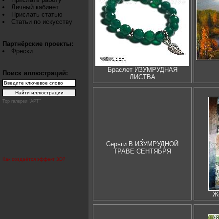
Личный кабинет
Прислать статью
Статьи по искусству
Партнёрские проекты:
Фрески
Браслет ИЗУМРУДНАЯ
Поиск иллюстраций:
ЛИСТВА
Top галереи "АРТ"
Серьги В ИЗУМРУДНОЙ
ТРАВЕ СЕНТЯБРЯ
Как создаётся эффект 3D?
Ж