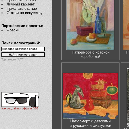
Личный кабинет
Прислать статью
Статьи по искусству
Партнёрские проекты:
Фрески
Поиск иллюстраций:
Натюрморт с красной
Н
коробочкой
Top галереи "АРТ"
Как создаётся эффект 3D?
Натюрморт с детскими
игрушками и шкатулкой
З