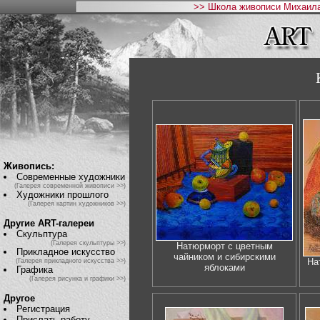
>> Школа живописи Михаила
Живопись:
Современные художники
(Галерея современной живописи >>)
Художники прошлого
(Галерея картин художников >>)
Другие ART-галереи
Скульптура
(Галерея скульптуры >>)
Натюрморт с цветным
Прикладное искусство
чайником и сибирскими
На
(Галерея прикладного искусства >>)
яблоками
Графика
(Галерея рисунка и графики >>)
Другое
Регистрация
Прислать работу