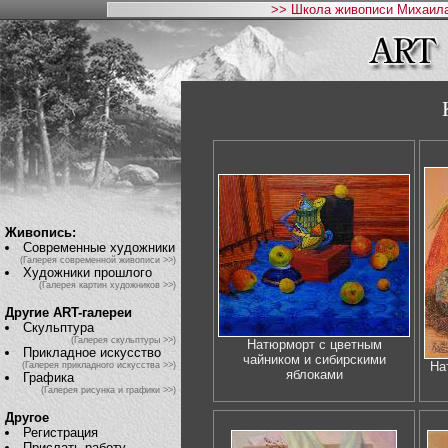
>> Школа живописи Михаила
Живопись:
Современные художники
(Галерея современной живописи >>)
Художники прошлого
(Галерея картин художников >>)
Другие ART-галереи
Скульптура
(Галерея скульптуры >>)
Натюрморт с цветным
Прикладное искусство
чайником и сибирскими
На
(Галерея прикладного искусства >>)
яблоками
Графика
(Галерея рисунка и графики >>)
Другое
Регистрация
Прислать работу