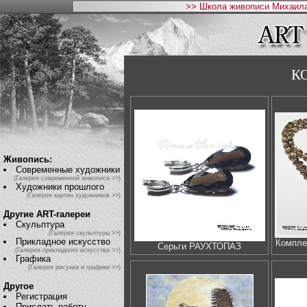
>> Школа живописи Михаила
К
Живопись:
Современные художники
(Галерея современной живописи >>)
Художники прошлого
(Галерея картин художников >>)
Другие ART-галереи
Скульптура
(Галерея скульптуры >>)
Прикладное искусство
Компл
Серьги РАУХТОПАЗ
(Галерея прикладного искусства >>)
Графика
(Галерея рисунка и графики >>)
Другое
Регистрация
Прислать работу