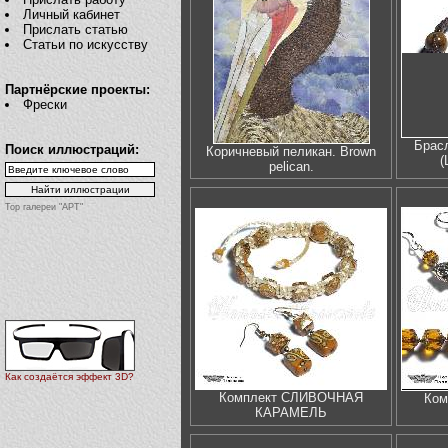
Личный кабинет
Прислать статью
Статьи по искусству
Партнёрские проекты:
Фрески
Брас
Поиск иллюстраций:
Коричневый пеликан. Brown
(
pelican.
Top галереи "АРТ"
Как создаётся эффект 3D?
Комплект СЛИВОЧНАЯ
Ком
КАРАМЕЛЬ