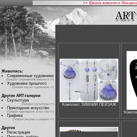
>> Школа живописи Михаила
Живопись:
Современные художники
(Галерея современной живописи >>)
Художники прошлого
(Галерея картин художников >>)
Другие ART-галереи
Скульптура
Комплект ЗИМНИЙ ПЕЙЗАЖ
(Галерея скульптуры >>)
Прикладное искусство
Компле
(Галерея прикладного искусства >>)
Графика
(Галерея рисунка и графики >>)
Другое
Регистрация
Прислать работу