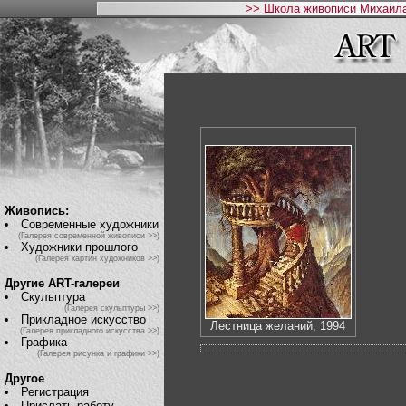
>> Школа живописи Михаила
Живопись:
Современные художники
(Галерея современной живописи >>)
Художники прошлого
(Галерея картин художников >>)
Другие ART-галереи
Скульптура
(Галерея скульптуры >>)
Прикладное искусство
Лестница желаний, 1994
(Галерея прикладного искусства >>)
Графика
(Галерея рисунка и графики >>)
Другое
Регистрация
Прислать работу