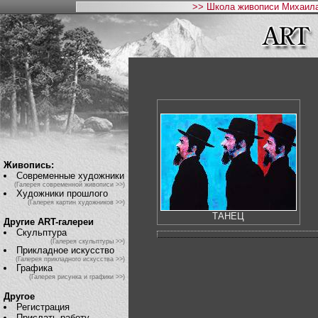
>> Школа живописи Михаила
Живопись:
Современные художники
(Галерея современной живописи >>)
Художники прошлого
(Галерея картин художников >>)
ТАНЕЦ
Другие ART-галереи
Скульптура
(Галерея скульптуры >>)
Прикладное искусство
(Галерея прикладного искусства >>)
Графика
(Галерея рисунка и графики >>)
Другое
Регистрация
Прислать работу