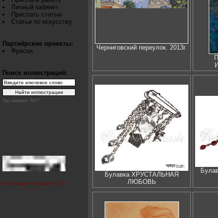
Личный кабинет
Прислать статью
Статьи по искусству
Партнёрские проекты:
Черниговский переулок. 2013г.
Фрески
П
И
Поиск иллюстраций:
Top галереи "АРТ"
Була
Булавка ХРУСТАЛЬНАЯ
ЛЮБОВЬ
Как создаётся эффект 3D?