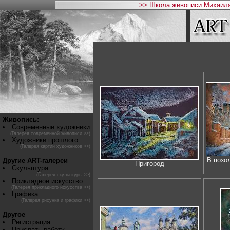
>> Школа живописи Михаила
Живопись:
Современные художники
(Галерея современной живописи >>)
Художники прошлого
(Галерея картин художников >>)
В позо
Другие ART-галереи
Пригород
Скульптура
(Галерея скульптуры >>)
Прикладное искусство
(Галерея прикладного искусства >>)
Графика
(Галерея рисунка и графики >>)
Другое
Регистрация
Прислать работу