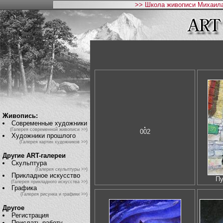
>> Школа живописи Михаила
Живопись:
Современные художники
(Галерея современной живописи >>)
002
Художники прошлого
(Галерея картин художников >>)
Другие ART-галереи
Скульптура
(Галерея скульптуры >>)
Прикладное искусство
Пу
(Галерея прикладного искусства >>)
Графика
(Галерея рисунка и графики >>)
Другое
Регистрация
Прислать работу