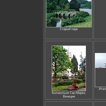
Старый парк
Итал
Колокольня Сан-Марко.
Венеция