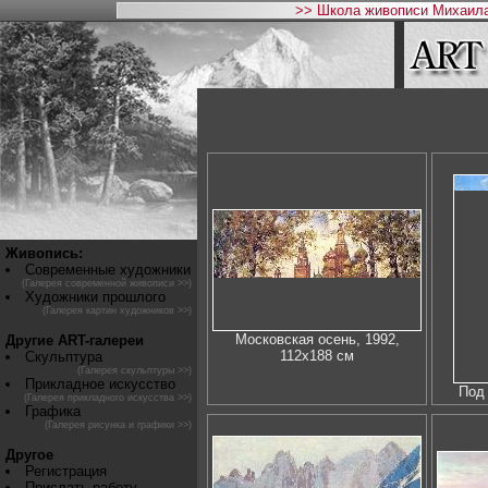
>> Школа живописи Михаила
Живопись:
Современные художники
(Галерея современной живописи >>)
Художники прошлого
(Галерея картин художников >>)
Московская осень, 1992,
Другие ART-галереи
112х188 см
Скульптура
(Галерея скульптуры >>)
Прикладное искусство
Под
(Галерея прикладного искусства >>)
Графика
(Галерея рисунка и графики >>)
Другое
Регистрация
Прислать работу