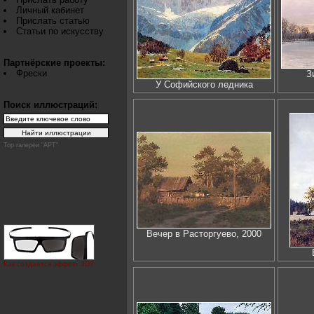
Личный кабинет
Прислать статью
Статьи по искусству
Партнёрские проекты:
Фрески
З
У Софийского ледника
Поиск иллюстраций:
Top галереи "АРТ"
Вечер в Расторгуево, 2000
Как создаётся эффект 3D?