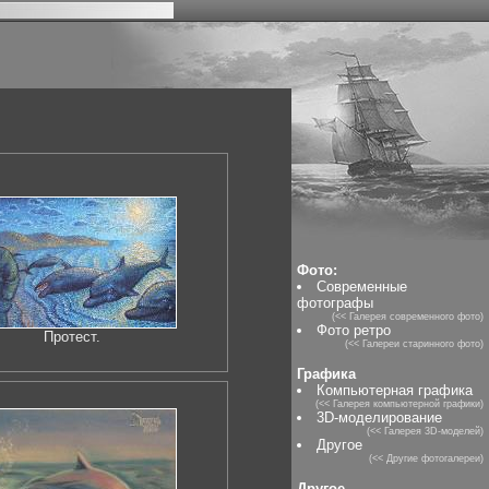
Фото:
Современные
фотографы
(<< Галерея современного фото)
Фото ретро
Протест.
(<< Галереи старинного фото)
Графика
Компьютерная графика
(<< Галерея компьютерной графики)
3D-моделирование
(<< Галерея 3D-моделей)
Другое
(<< Другие фотогалереи)
Другое