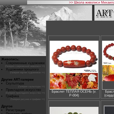
>> Школа живописи Михаила
Живопись:
Современные художники
(Галерея современной живописи >>)
Художники прошлого
(Галерея картин художников >>)
Другие ART-галереи
Скульптура
(Галерея скульптуры >>)
Прикладное искусство
Браслет ТЕПЛАЯ ОСЕНЬ (v.
Брас
(Галерея прикладного искусства >>)
Р-004)
(сердо
Графика
(Галерея рисунка и графики >>)
Другое
Регистрация
Прислать работу