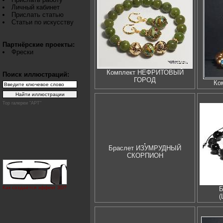
Личный кабинет
Прислать статью
Статьи по искусству
Партнёрские проекты:
Фрески
Комплект НЕФРИТОВЫЙ
Поиск иллюстраций:
ГОРОД
Ко
Top галереи "АРТ"
Браслет ИЗУМРУДНЫЙ
СКОРПИОН
Как создаётся эффект 3D?
Б
(