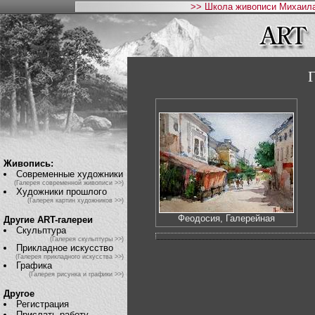
>> Школа живописи Михаила
Живопись:
Современные художники
(Галерея современной живописи >>)
Художники прошлого
(Галерея картин художников >>)
Феодосия, Галерейная
Другие ART-галереи
Скульптура
(Галерея скульптуры >>)
Прикладное искусство
(Галерея прикладного искусства >>)
Графика
(Галерея рисунка и графики >>)
Другое
Регистрация
Прислать работу