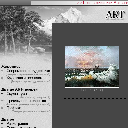
>> Школа живописи Михаила
Живопись:
Современные художники
(Галерея современной живописи >>)
Художники прошлого
(Галерея картин художников >>)
Другие ART-галереи
homecoming
Скульптура
(Галерея скульптуры >>)
Прикладное искусство
(Галерея прикладного искусства >>)
Графика
(Галерея рисунка и графики >>)
Другое
Регистрация
Прислать работу