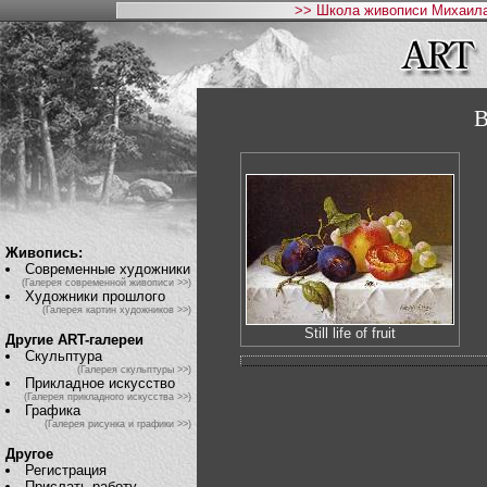
>> Школа живописи Михаила
Живопись:
Современные художники
(Галерея современной живописи >>)
Художники прошлого
(Галерея картин художников >>)
Still life of fruit
Другие ART-галереи
Скульптура
(Галерея скульптуры >>)
Прикладное искусство
(Галерея прикладного искусства >>)
Графика
(Галерея рисунка и графики >>)
Другое
Регистрация
Прислать работу