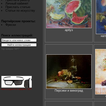
Личный кабинет
Прислать статью
Статьи по искусству
Партнёрские проекты:
Фрески
арбуз
Поиск иллюстраций:
нат
Top галереи "АРТ"
Как создаётся эффект 3D?
Персики и виноград