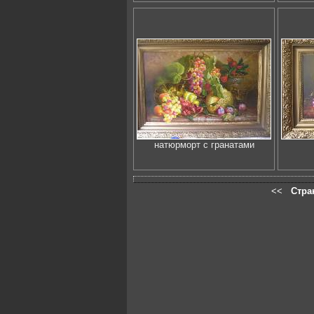
натюрморт с гранатами
<<
Стра