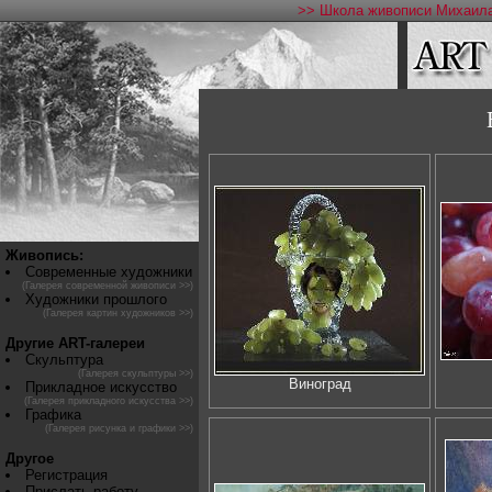
>> Школа живописи Михаила
Живопись:
Современные художники
(Галерея современной живописи >>)
Художники прошлого
(Галерея картин художников >>)
Другие ART-галереи
Скульптура
(Галерея скульптуры >>)
Виноград
Прикладное искусство
(Галерея прикладного искусства >>)
Графика
(Галерея рисунка и графики >>)
Другое
Регистрация
Прислать работу