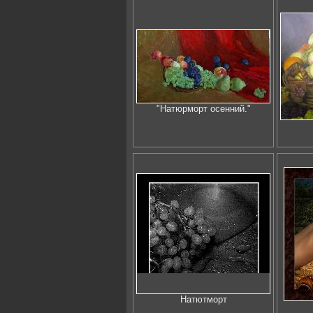
"Натюрморт осенний."
Натютморт