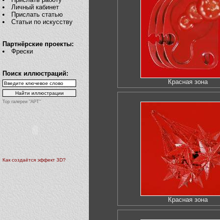
Личный кабинет
Прислать статью
Статьи по искусству
Партнёрские проекты:
Фрески
Поиск иллюстраций:
Красная зона
Top галереи "АРТ"
Как создаётся эффект 3D?
Красная зона