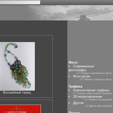
Фото:
Современные
фотографы
(<< Галерея современного фото)
Фото ретро
(<< Галереи старинного фото)
Графика
Компьютерная графика
Волшебный танец
(<< Галерея компьютерной графики)
3D-моделирование
(<< Галерея 3D-моделей)
Другое
(<< Другие фотогалереи)
Другое