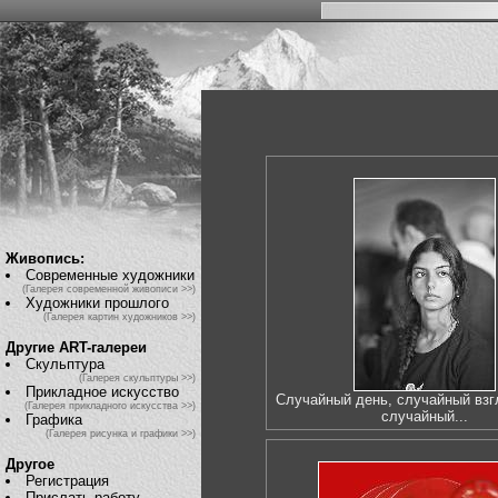
Живопись:
Современные художники
(Галерея современной живописи >>)
Художники прошлого
(Галерея картин художников >>)
Другие ART-галереи
Скульптура
(Галерея скульптуры >>)
Прикладное искусство
Случайный день, случайный взг
(Галерея прикладного искусства >>)
случайный...
Графика
(Галерея рисунка и графики >>)
Другое
Регистрация
Прислать работу