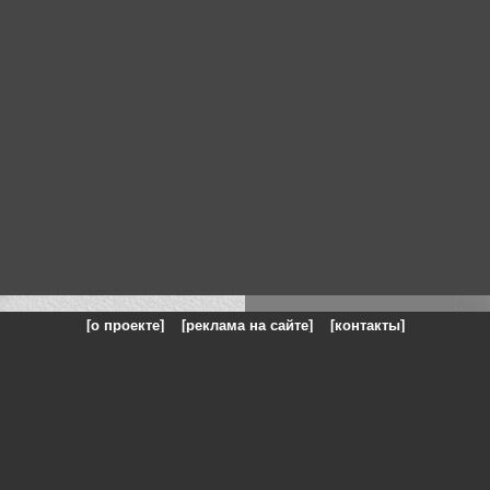
[о проекте]
[реклама на сайте]
[контакты]
: на сайте представлены галереи картин и фотографий художников и п
одели, реклама, панорамы, чёрно белое фото, море, фэнтази, натюрморт,