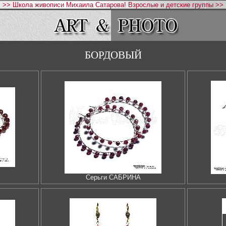
>> Школа живописи Михаила Сатарова! Взрослые и детские группы >>
БОРДОВЫЙ
Серьги САБРИНА