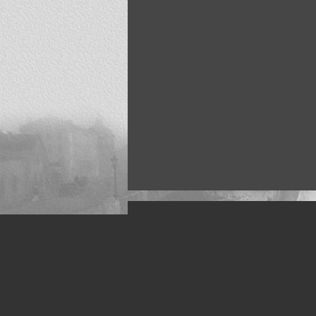
Искусство, живопись и фото
Жанры: Пейзаж, портрет, ню, природа, м