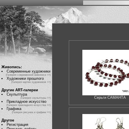
Живопись:
Современные художники
(Галерея современной живописи >>)
Художники прошлого
(Галерея картин художников >>)
Другие ART-галереи
Скульптура
Серьги САМАНТА
(Галерея скульптуры >>)
Прикладное искусство
(Галерея прикладного искусства >>)
Графика
(Галерея рисунка и графики >>)
Другое
Регистрация
Прислать работу