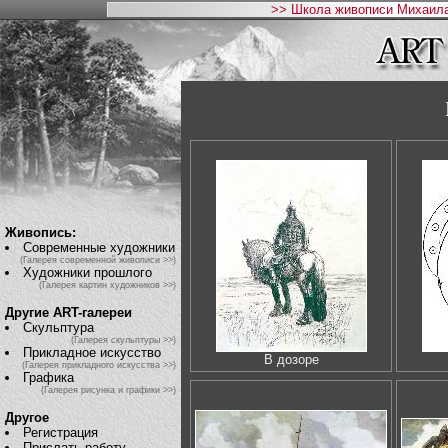
>> Школа живописи Михаила
Живопись:
Современные художники
(Галерея современной живописи >>)
Художники прошлого
(Галерея картин художников >>)
Другие ART-галереи
Скульптура
(Галерея скульптуры >>)
Прикладное искусство
В дозоре
(Галерея прикладного искусства >>)
Графика
(Галерея рисунка и графики >>)
Другое
Регистрация
Прислать работу