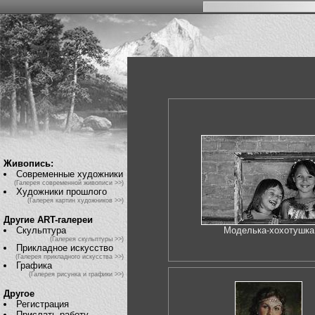
Живопись:
Современные художники
(Галерея современной живописи >>)
Художники прошлого
(Галерея картин художников >>)
Другие ART-галереи
Скульптура
Моделька-хохотушка
(Галерея скульптуры >>)
Прикладное искусство
(Галерея прикладного искусства >>)
Графика
(Галерея рисунка и графики >>)
Другое
Регистрация
Прислать работу