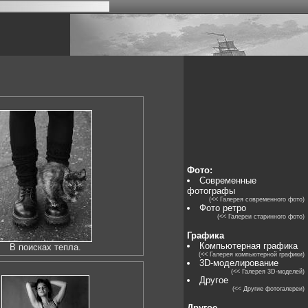
Фото:
Современные
фотографы
(<< Галерея современного фото)
Фото ретро
(<< Галереи старинного фото)
Графика
Компьютерная графика
В поисках тепла.
(<< Галерея компьютерной графики)
3D-моделирование
(<< Галерея 3D-моделей)
Другое
(<< Другие фотогалереи)
Другое