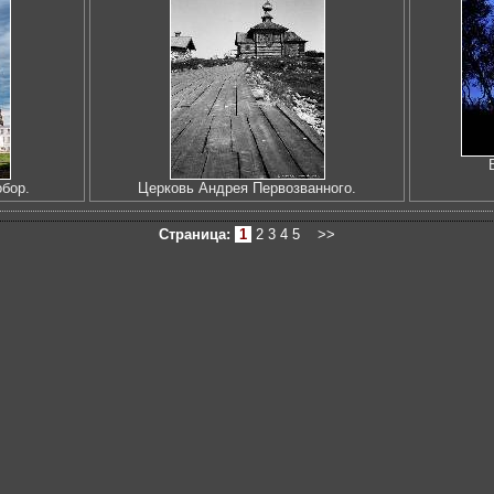
бор.
Церковь Андрея Первозванного.
Страница:
1
2
3
4
5
>>