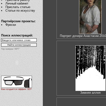
Личный кабинет
Прислать статью
Статьи по искусству
Партнёрские проекты:
Фрески
Поиск иллюстраций:
Портрет дочери Анастасии.2010
Top галереи "АРТ"
Как создаётся эффект 3D?
Зимняя аллея