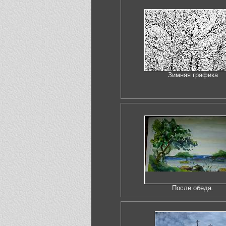
Зимняя графика
После обеда.