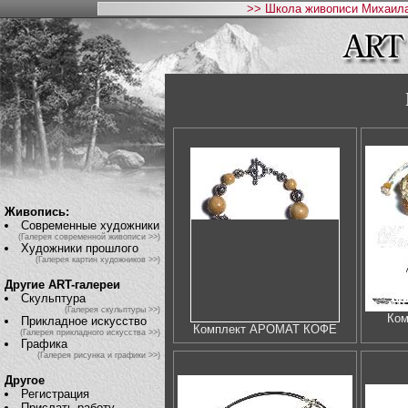
>> Школа живописи Михаила
Живопись:
Современные художники
(Галерея современной живописи >>)
Художники прошлого
(Галерея картин художников >>)
Другие ART-галереи
Скульптура
(Галерея скульптуры >>)
Ко
Прикладное искусство
Комплект АРОМАТ КОФЕ
(Галерея прикладного искусства >>)
Графика
(Галерея рисунка и графики >>)
Другое
Регистрация
Прислать работу