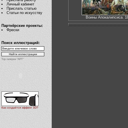
Личный кабинет
Прислать статью
Статьи по искусству
Воины Апокалипсиса. 1
Партнёрские проекты:
Фрески
Поиск иллюстраций:
Top галереи "АРТ"
Как создаётся эффект 3D?