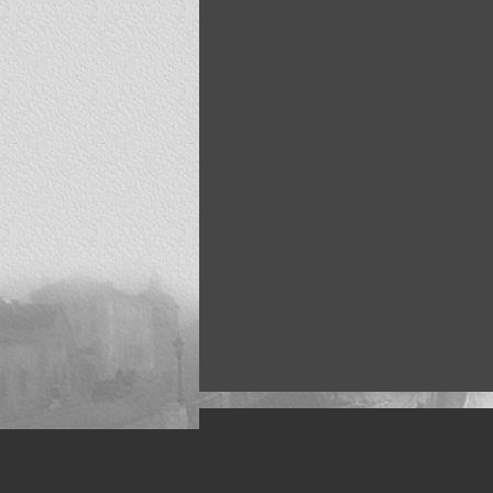
Искусство, живопись и фото
Жанры: Пейзаж, портрет, ню, природа, м