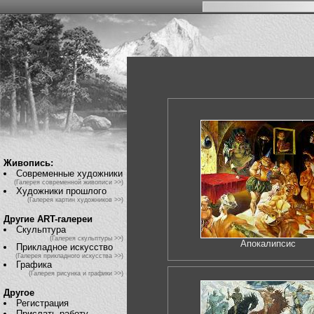
Живопись:
Современные художники
(Галерея современной живописи >>)
Художники прошлого
(Галерея картин художников >>)
Другие ART-галереи
Скульптура
(Галерея скульптуры >>)
Апокалипсис
Прикладное искусство
(Галерея прикладного искусства >>)
Графика
(Галерея рисунка и графики >>)
Другое
Регистрация
Прислать работу