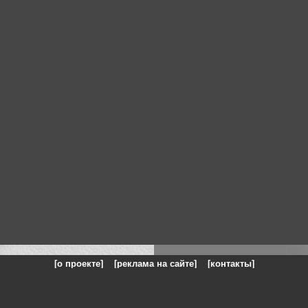
[о проекте]
[реклама на сайте]
[контакты]
: на сайте представлены галереи картин и фотографий художников и п
одели, реклама, панорамы, чёрно белое фото, море, фэнтази, натюрморт,