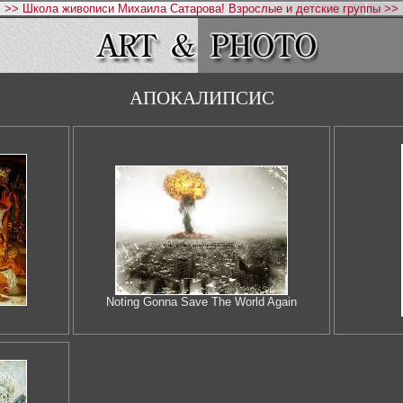
>> Школа живописи Михаила Сатарова! Взрослые и детские группы >>
АПОКАЛИПСИС
Noting Gonna Save The World Again