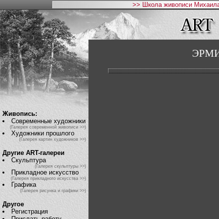
>> Школа живописи Михаила
ЭРМ
Живопись:
Современные художники
(Галерея современной живописи >>)
Художники прошлого
(Галерея картин художников >>)
Другие ART-галереи
Скульптура
(Галерея скульптуры >>)
Прикладное искусство
(Галерея прикладного искусства >>)
Графика
(Галерея рисунка и графики >>)
Другое
Регистрация
Прислать работу