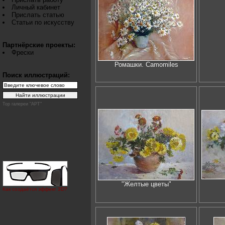
Личный кабинет
Прислать статью
Статьи по искусству
Партнёрские проекты:
Фрески
Ромашки. Camomiles
Поиск иллюстраций:
Top галереи "АРТ"
"Желтые цветы"
Как создаётся эффект 3D?