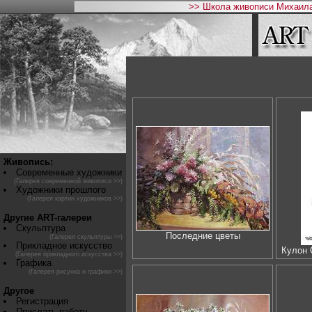
>> Школа живописи Михаила
Живопись:
Современные художники
(Галерея современной живописи >>)
Художники прошлого
(Галерея картин художников >>)
Другие ART-галереи
Скульптура
Последние цветы
(Галерея скульптуры >>)
Прикладное искусство
Кулон
(Галерея прикладного искусства >>)
Графика
(Галерея рисунка и графики >>)
Другое
Регистрация
Прислать работу