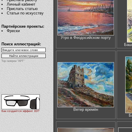
Личный кабинет
Прислать статью
Статьи по искусству
Партнёрские проекты:
Фрески
Утро в Феодосийском порту
Поиск иллюстраций:
Баш
Top галереи "АРТ"
Ветер времён
Как создаётся эффект 3D?
Б