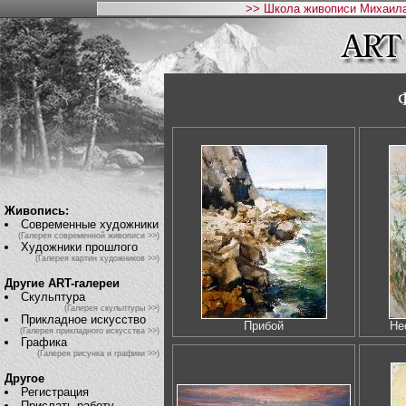
>> Школа живописи Михаила
Живопись:
Современные художники
(Галерея современной живописи >>)
Художники прошлого
(Галерея картин художников >>)
Другие ART-галереи
Скульптура
(Галерея скульптуры >>)
Прикладное искусство
Прибой
Не
(Галерея прикладного искусства >>)
Графика
(Галерея рисунка и графики >>)
Другое
Регистрация
Прислать работу