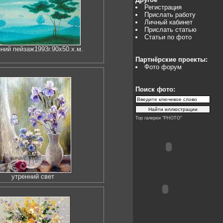
Регистрация
Прислать работу
Личный кабинет
Прислать статью
Статьи по фото
ний пейзаж1993г.90х50.х.м.
Партнёрские проекты:
Фото форум
Поиск фото:
Top галереи "PHOTO"
утренний свет