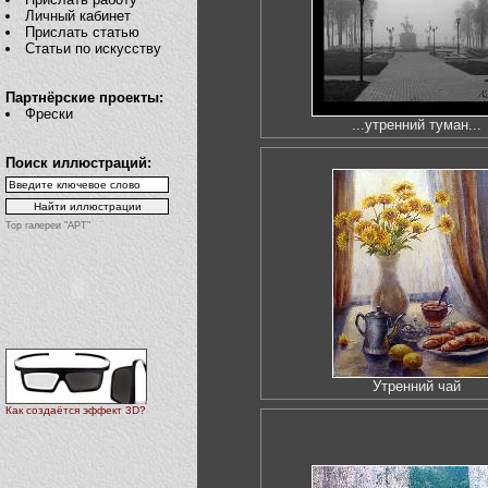
Личный кабинет
Прислать статью
Статьи по искусству
Партнёрские проекты:
Фрески
...утренний туман...
Поиск иллюстраций:
Top галереи "АРТ"
Утренний чай
Как создаётся эффект 3D?