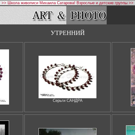
>> Школа живописи Михаила Сатарова! Взрослые и детские группы >>
УТРЕННИЙ
Серьги САНДРА