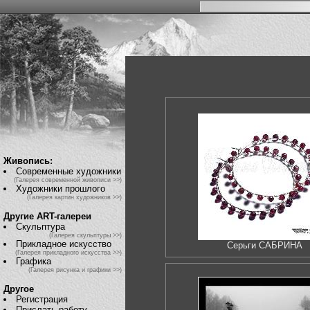
Живопись:
Современные художники
(Галерея современной живописи >>)
Художники прошлого
(Галерея картин художников >>)
Другие ART-галереи
Скульптура
(Галерея скульптуры >>)
Прикладное искусство
Серьги САБРИНА
(Галерея прикладного искусства >>)
Графика
(Галерея рисунка и графики >>)
Другое
Регистрация
Прислать работу