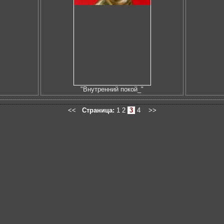
"Внутренний покой_"
<<
Страница:
1
2
3
4
>>