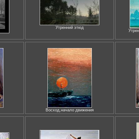
Утренний этюд
Утрен
Восход,начало движения