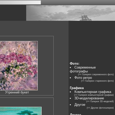
Фото:
Современные
фотографы
(<< Галерея современного фото)
Фото ретро
(<< Галереи старинного фото)
Графика
Компьютерная графика
Утренний букет
(<< Галерея компьютерной графики)
3D-моделирование
(<< Галерея 3D-моделей)
Другое
(<< Другие фотогалереи)
Другое