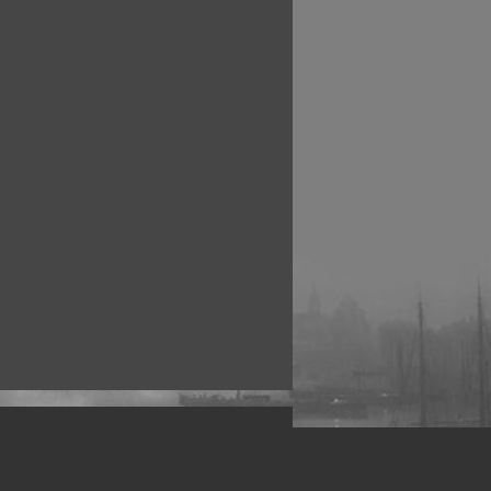
рофессиональных фотографов.
 макро, авто, гламур, фото свадеб и др.