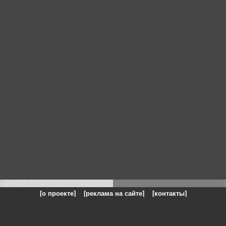
[о проекте]
[реклама на сайте]
[контакты]
: на сайте представлены галереи картин и фотографий художников и п
одели, реклама, панорамы, чёрно белое фото, море, фэнтази, натюрморт,