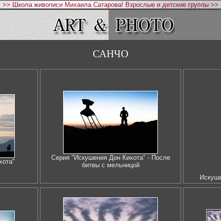
>> Школа живописи Михаила Сатарова! Взрослые и детские группы >>
САНЧО
Серия "Искушения Дон Кихота" - После
хота"
битвы с мельницой
Искуше