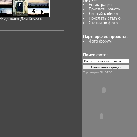
Регистрация
Прислать работу
Личный кабинет
Прислать статью
Искушения Дон Кихота
Статьи по фото
Партнёрские проекты:
Фото форум
Поиск фото:
Top галереи "PHOTO"