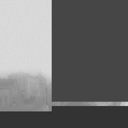
Искусство, живопись и фото
Жанры: Пейзаж, портрет, ню, природа, м