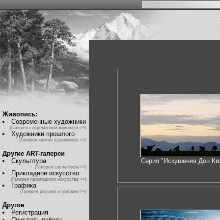
Живопись:
Современные художники
(Галерея современной живописи >>)
Художники прошлого
(Галерея картин художников >>)
Другие ART-галереи
Скульптура
Серия "Искушения Дон Ки
(Галерея скульптуры >>)
Прикладное искусство
(Галерея прикладного искусства >>)
Графика
(Галерея рисунка и графики >>)
Другое
Регистрация
Прислать работу