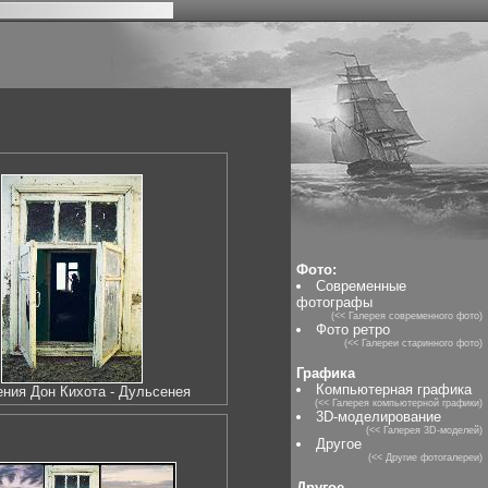
Фото:
Современные
фотографы
(<< Галерея современного фото)
Фото ретро
(<< Галереи старинного фото)
Графика
Компьютерная графика
ния Дон Кихота - Дульсенея
(<< Галерея компьютерной графики)
3D-моделирование
(<< Галерея 3D-моделей)
Другое
(<< Другие фотогалереи)
Другое