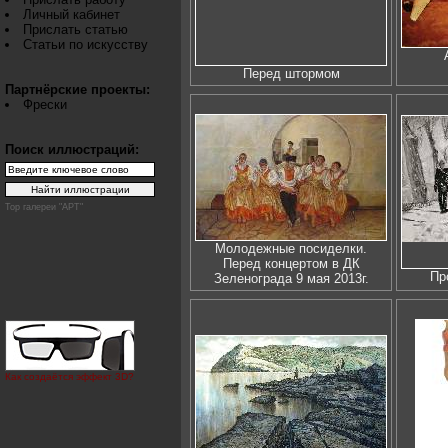
Личный кабинет
Прислать статью
Статьи по искусству
Перед штормом
Партнёрские проекты:
Фрески
Поиск иллюстраций:
Top галереи "АРТ"
Молодежные посиделки.
Перед концертом в ДК
Пр
Зеленограда 9 мая 2013г.
Как создаётся эффект 3D?