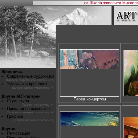
>> Школа живописи Михаила
Живопись:
Современные художники
(Галерея современной живописи >>)
Художники прошлого
(Галерея картин художников >>)
Другие ART-галереи
Перед концертом
Скульптура
(Галерея скульптуры >>)
Прикладное искусство
(Галерея прикладного искусства >>)
Графика
(Галерея рисунка и графики >>)
Другое
Регистрация
Прислать работу