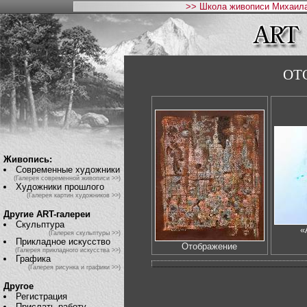
>> Школа живописи Михаила
ОТ
Живопись:
Современные художники
(Галерея современной живописи >>)
Художники прошлого
(Галерея картин художников >>)
Другие ART-галереи
Скульптура
«
(Галерея скульптуры >>)
Прикладное искусство
Отображение
(Галерея прикладного искусства >>)
Графика
(Галерея рисунка и графики >>)
Другое
Регистрация
Прислать работу