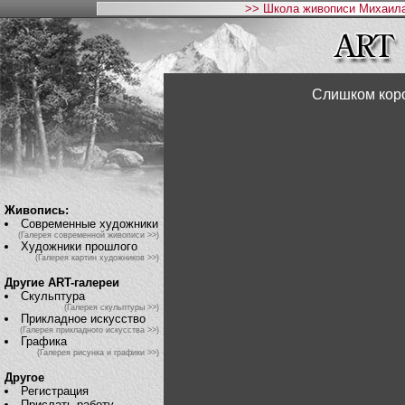
>> Школа живописи Михаила
Слишком коро
Живопись:
Современные художники
(Галерея современной живописи >>)
Художники прошлого
(Галерея картин художников >>)
Другие ART-галереи
Скульптура
(Галерея скульптуры >>)
Прикладное искусство
(Галерея прикладного искусства >>)
Графика
(Галерея рисунка и графики >>)
Другое
Регистрация
Прислать работу