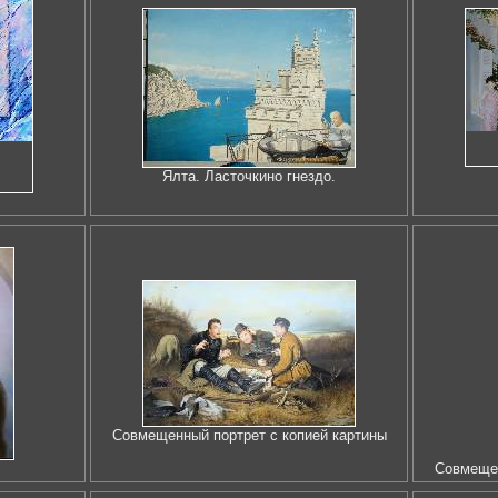
Ялта. Ласточкино гнездо.
Совмещенный портрет с копией картины
Совмещен