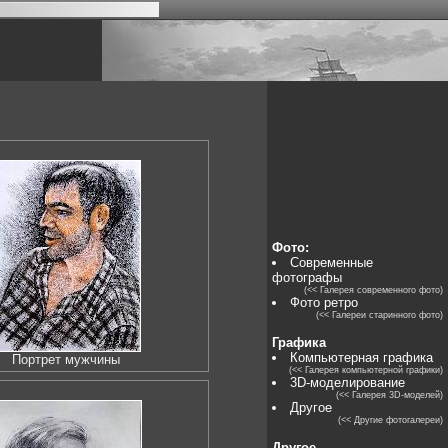
Фото:
Современные
фотографы
(<< Галерея современного фото)
Фото ретро
(<< Галереи старинного фото)
Графика
Компьютерная графика
Портрет мужчины
(<< Галерея компьютерной графики)
3D-моделирование
(<< Галерея 3D-моделей)
Другое
(<< Другие фотогалереи)
Другое