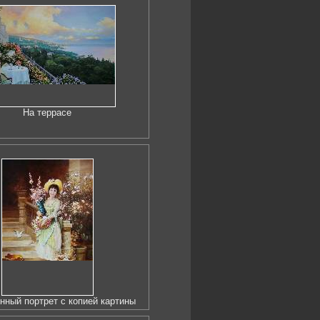
На террасе
ный портрет с копией картины