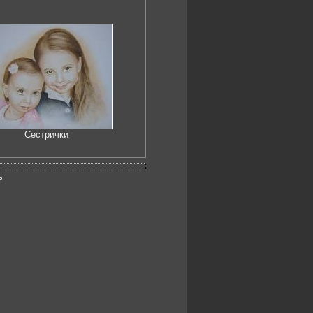
Сестрички
>