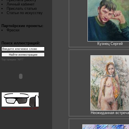
Личный кабинет
Прислать статью
Статьи по искусству
Партнёрские проекты:
Фрески
Поиск иллюстраций:
Кузнец Сергей
Top галереи "АРТ"
Как создаётся эффект 3D?
Неожиданная встреч