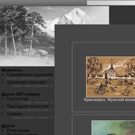
Живопись:
Современные художники
(Галерея современной живописи >>)
Художники прошлого
(Галерея картин художников >>)
Другие ART-галереи
Скульптура
Красноярск. Мужской мона
(Галерея скульптуры >>)
Прикладное искусство
(Галерея прикладного искусства >>)
Графика
(Галерея рисунка и графики >>)
Другое
Регистрация
Прислать работу