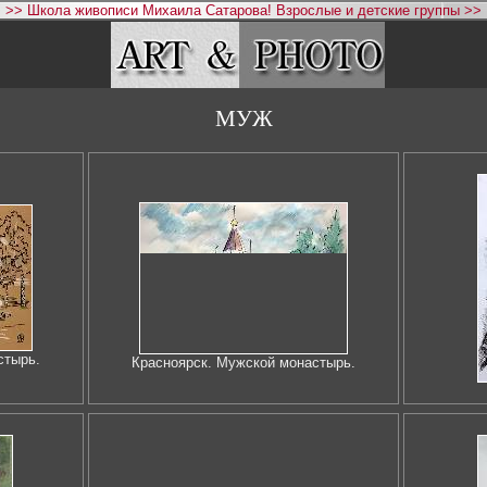
>> Школа живописи Михаила Сатарова! Взрослые и детские группы >>
МУЖ
стырь.
Красноярск. Мужской монастырь.