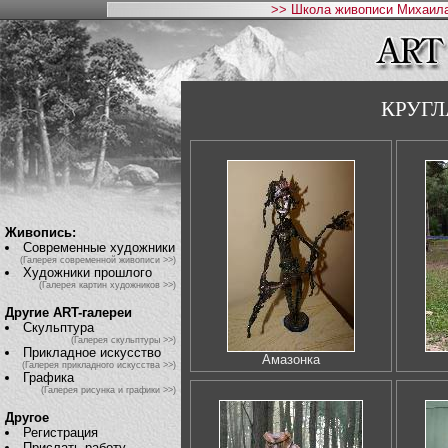
>> Школа живописи Михаила
КРУГЛ
Живопись:
Современные художники
(Галерея современной живописи >>)
Художники прошлого
(Галерея картин художников >>)
Другие ART-галереи
Скульптура
(Галерея скульптуры >>)
Прикладное искусство
Амазонка
(Галерея прикладного искусства >>)
Графика
(Галерея рисунка и графики >>)
Другое
Регистрация
Прислать работу