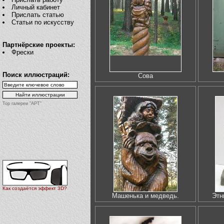
Личный кабинет
Прислать статью
Статьи по искусству
Партнёрские проекты:
Фрески
Поиск иллюстраций:
Сова
Top галереи "АРТ"
Как создаётся эффект 3D?
Машенька и медведь.
Этн