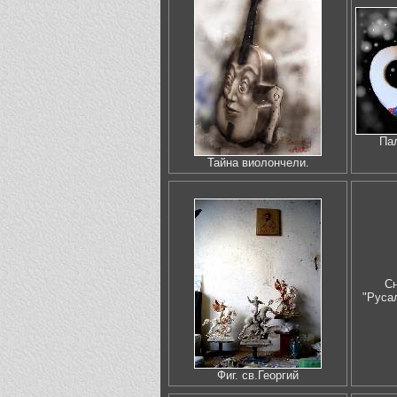
Па
Тайна виолончели.
Сн
"Русал
Фиг. св.Георгий