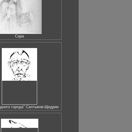
Сара
одного города" Салтыков-Щедрин