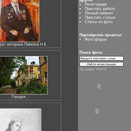
Регистрация
Прислать работу
Личный кабинет
Прислать статью
Статьи по фото
Партнёрские проекты:
Фото форум
рет ветерана Пивкина Н.К.
Поиск фото:
Top галереи "PHOTO"
Городок.