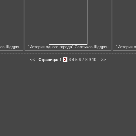
ков-Щедрин
"История одного города" Салтыков-Щедрин
"История 
<<
Страница:
1
2
3
4
5
6
7
8
9
10
>>