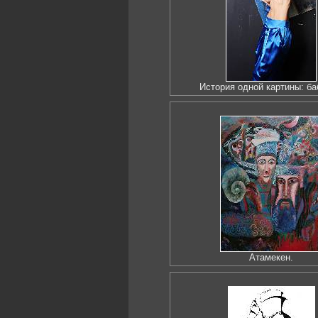
История одной картины: ба
Атамекен.