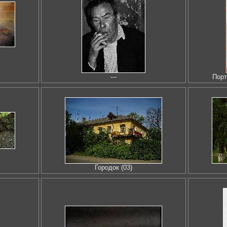
---
Порт
Городок (03)