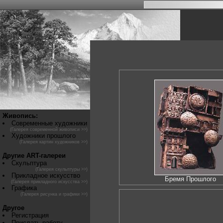
Живопись:
Современные художники
(Галерея современной живописи >>)
Художники прошлого
(Галерея картин художников >>)
Другие ART-галереи
Скульптура
(Галерея скульптуры >>)
Прикладное искусство
Бремя Прошлого
(Галерея прикладного искусства >>)
Графика
(Галерея рисунка и графики >>)
Другое
Регистрация
Прислать работу