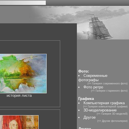
Фото:
Современные
фотографы
(<< Галерея современного фото)
Фото ретро
(<< Галереи старинного фото)
история листа
Графика
Компьютерная графика
(<< Галерея компьютерной графики)
3D-моделирование
(<< Галерея 3D-моделей)
Другое
(<< Другие фотогалереи)
Другое