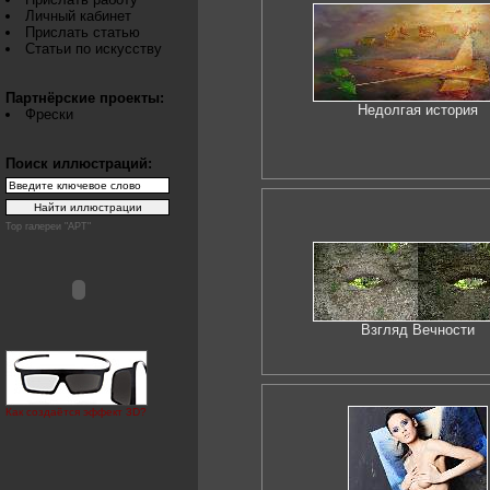
Личный кабинет
Прислать статью
Статьи по искусству
Партнёрские проекты:
Недолгая история
Фрески
Поиск иллюстраций:
Top галереи "АРТ"
Взгляд Вечности
Как создаётся эффект 3D?